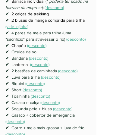
✔  
Barraca individual
 (
* poderia ter ficado na 
barraca da empresa
) 
(desconto)
✔  
2 calças de trekking
✔  
2 blusas de manga comprida para trilha
(vide lojinha)
✔  
4 pares de meia para trilha (uma 
"sacrifício" para atravessar o rio) 
(desconto)
✔  
Chapéu
(desconto)
✔  
Óculos de sol
✔  
Bandana 
(desconto)
✔  
Lanterna 
(desconto)
✔  
2 bastões de caminhada 
(desconto)
✔  
Luva para trilha 
(desconto)
✔  
Biquíni 
(desconto)
✔  
Short 
(desconto)
✔  
Toalhinha 
(desconto)
✔  
Casaco e calça 
(desconto)
✔  
Segunda pele + blusa 
(desconto)
✔  
Casaco + cobertor de emergência 
(desconto)
✔  
Gorro + meia mais grossa + luva de frio 
(desconto)