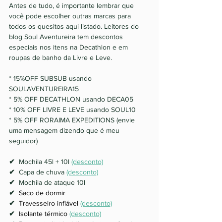
Antes de tudo, é importante lembrar que 
você pode escolher outras marcas para 
todos os quesitos aqui listado. Leitores do 
blog Soul Aventureira tem descontos 
especiais nos itens na Decathlon e em 
roupas de banho da Livre e Leve. 
* 15%OFF SUBSUB usando 
SOULAVENTUREIRA15
* 5% OFF DECATHLON usando DECA05
* 10% OFF LIVRE E LEVE usando SOUL10
* 5% OFF RORAIMA EXPEDITIONS (envie 
uma mensagem dizendo que é meu 
seguidor)
✔  
Mochila 45l + 10l 
(desconto)
✔  
Capa de chuva 
(desconto)
✔  
Mochila de ataque 10l
✔  
Saco de dormir
✔  
Travesseiro inflável
(desconto)
✔  
Isolante térmico 
(desconto)