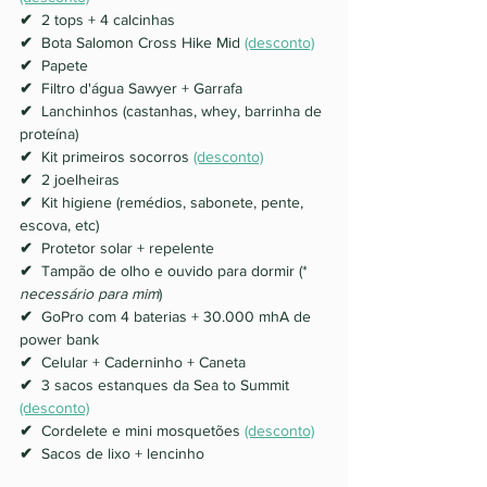
✔  
2 tops + 4 calcinhas 
✔  
Bota Salomon Cross Hike Mid 
(desconto)
✔  
Papete 
✔  
Filtro d'água Sawyer + Garrafa 
✔  
Lanchinhos (castanhas, whey, barrinha de 
proteína) 
✔  
Kit primeiros socorros 
(desconto)
✔  
2 joelheiras 
✔  
Kit higiene (remédios, sabonete, pente, 
escova, etc) 
✔  
Protetor solar + repelente 
✔  
Tampão de olho e ouvido para dormir (* 
necessário para mim
)
✔  
GoPro com 4 baterias + 30.000 mhA de 
power bank 
✔  
Celular + Caderninho + Caneta
✔  
3 sacos estanques da Sea to Summit 
(desconto)
✔  
Cordelete e mini mosquetões 
(desconto)
✔  
Sacos de lixo + lencinho 