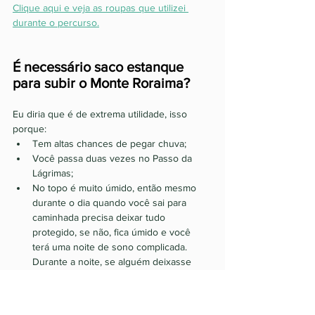
Clique aqui e veja as roupas que utilizei 
durante o percurso.
É necessário saco estanque 
para subir o Monte Roraima? 
Eu diria que é de extrema utilidade, isso 
porque: 
Tem altas chances de pegar chuva;
Você passa duas vezes no Passo da 
Lágrimas;
No topo é muito úmido, então mesmo 
durante o dia quando você sai para 
caminhada precisa deixar tudo 
protegido, se não, fica úmido e você 
terá uma noite de sono complicada. 
Durante a noite, se alguém deixasse 
qualquer coisa desprotegida, amanhecia 
molhada. Inclusive, é bem difícil que sua 
roupa seque no cume.