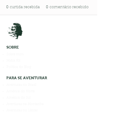
0
curtida recebida
0
comentário recebido
SOBRE
Sobre mim
Mídia Kit
Política do Blog
PARA SE AVENTURAR
Aventuras no Brasil
América do Norte
América do Sul
Aventuras na Montanha
Aventuras no Litoral
Aventuras em Cachoeiras
PARA APROVEITAR
Curso Partiu Aventura