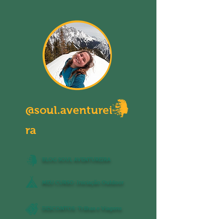
@soul.aventurei
ra
BLOG SOUL AVENTUREIRA
MEU CURSO: Iniciação Outdoor
DESCONTOS: Trilhas e Viagens