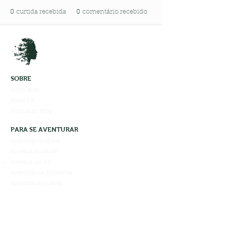
0
curtida recebida
0
comentário recebido
SOBRE
Sobre mim
Mídia Kit
Política do Blog
PARA SE AVENTURAR
Aventuras no Brasil
América do Norte
América do Sul
Aventuras na Montanha
Aventuras no Litoral
Aventuras em Cachoeiras
PARA APROVEITAR
Curso Partiu Aventura