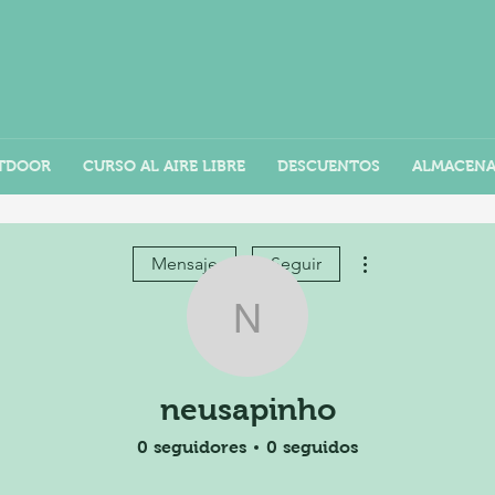
TDOOR
CURSO AL AIRE LIBRE
DESCUENTOS
ALMACEN
Más acciones
Mensaje
Seguir
neusapinho
neusapinho
0
seguidores
0
seguidos