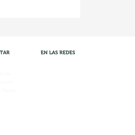
UTAR
EN LAS REDES
ra ido
cuento
a Tienda