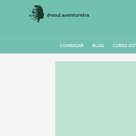
@soul.aventureira
COMENZAR
BLOG
CURSO OU