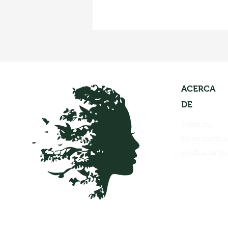
ACERCA
DE
Sobre mi
Kit de medios
política de bl