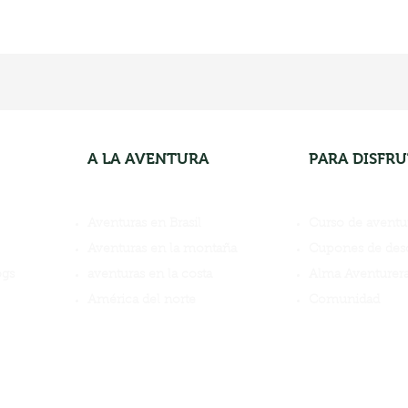
A LA AVENTURA
PARA DISFR
Aventuras en Brasil
Curso de aventu
Aventuras en la montaña
Cupones de des
ogs
aventuras en la costa
Alma Aventurer
América del norte
Comunidad